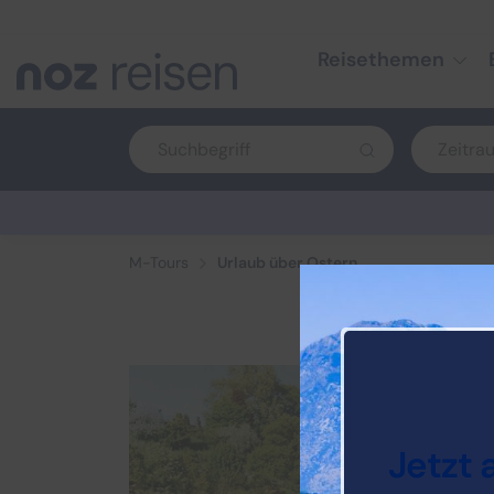
Reisethemen
M-Tours
Urlaub über Ostern
Jetzt