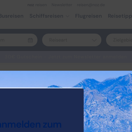
noz
reisen
Newsletter
reisen@noz.de
Busreisen
Schiffsreisen
Flugreisen
Reisetip
Reiseart
Zielgebi
Bus
Deuts
30€ Gutschein - Jetzt zum Newsletter anmelden
Eigenanreise
Europ
Flug
Weltw
Schiff
Urlaub über Ostern
 anmelden zum