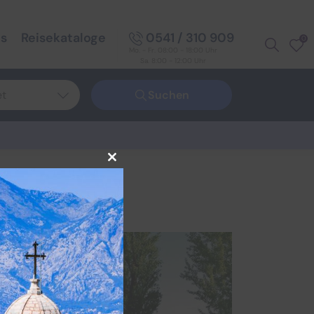
ps
Reisekataloge
0541 / 310 909
0
Mo. - Fr. 08:00 - 18:00 Uhr
Sa. 8:00 - 12:00 Uhr
et
Suchen
chland
a
Close
eit
this
module