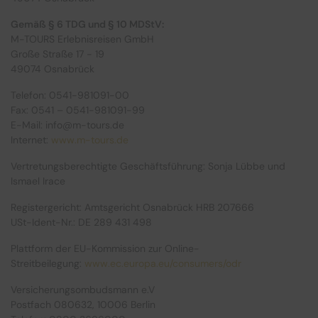
Kulturreisen
Hochseekreuzfahrten
Gemäß § 6 TDG und § 10 MDStV:
M-TOURS Erlebnisreisen GmbH
Kurzurlaub
Mein Schiff Kombireisen
Große Straße 17 - 19
49074 Osnabrück
Musicalreisen
Mein Schiff Kreuzfahrten
Telefon: 0541-981091-00
Fax: 0541 – 0541-981091-99
Nord- & Ostsee
Rhein Kreuzfahrten
E-Mail: info@m-tours.de
Internet:
www.m-tours.de
Städtereisen
Mosel-Kreuzfahrten
Vertretungsberechtigte Geschäftsführung: Sonja Lübbe und
Reiseziele entdecken
Ismael Irace
Registergericht: Amtsgericht Osnabrück HRB 207666
USt-Ident-Nr.: DE 289 431 498
Plattform der EU-Kommission zur Online-
Streitbeilegung:
www.ec.europa.eu/consumers/odr
Versicherungsombudsmann e.V
Postfach 080632, 10006 Berlin