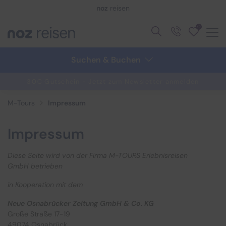
noz
reisen
0
Zurück
Zurück
Suchen & Buchen
Reisethemen anzeigen
Schiffsreisen anzeigen
30€ Gutschein - Jetzt zum Newsletter anmelden
M-Tours
Impressum
Aktivreisen
Alle Schiffsreisen
Impressum
Advents- & Silvesterreisen
Reedereien
Alleinreisende
Aktuelle Schiffsangebote
Diese Seite wird von der Firma
M-TOURS Erlebnisreisen
GmbH
betrieben
Eventreisen
Adventskreuzfahrten
in Kooperation mit dem
Hamburg Elbphilharmonie
AIDA Cruises
Neue Osnabrücker Zeitung GmbH & Co. KG
Große Straße 17-19
Klassische Konzerte
Flusskreuzfahrten
49074 Osnabrück