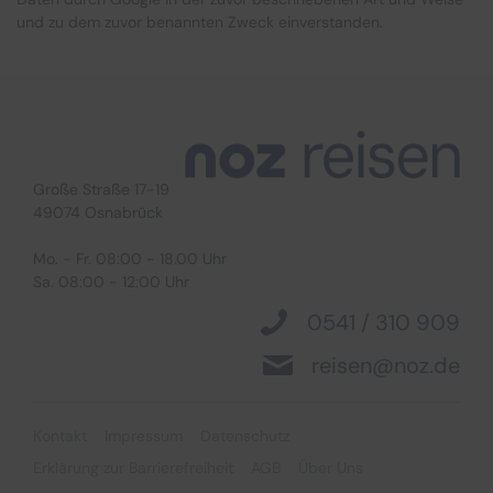
und zu dem zuvor benannten Zweck einverstanden.
Große Straße 17-19
49074 Osnabrück
Suchen & Buchen
Mo. - Fr. 08:00 - 18.00 Uhr
Sa. 08:00 - 12:00 Uhr
0541 / 310 909
reisen@noz.de
Bus
Reiseart
Eigenanreise
Deutschland
Kontakt
Impressum
Datenschutz
Flug
Europa
Erklärung zur Barrierefreiheit
AGB
Über Uns
Zielgebiet
Schiff
Weltweit