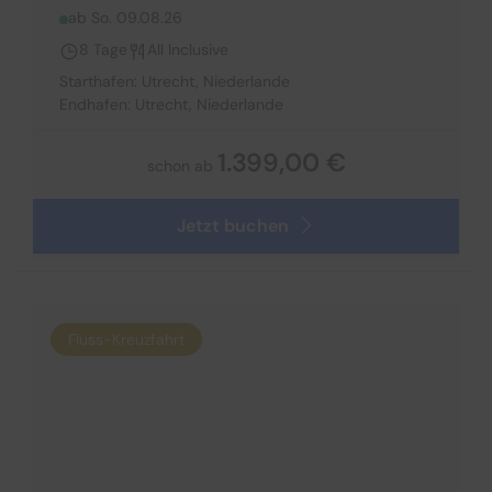
Nordeuropa
Plantours Hochseekreuzfahrten
ab So. 09.08.26
Orient
8 Tage
All Inclusive
Starthafen: Utrecht, Niederlande
Ostsee
Endhafen: Utrecht, Niederlande
Süd Pazifik
1.399,00 €
schon ab
Südamerika
Jetzt buchen
Südostasien
Transarabien
Transasien
Fluss-Kreuzfahrt
Transatlantik
Westeuropa
Asien