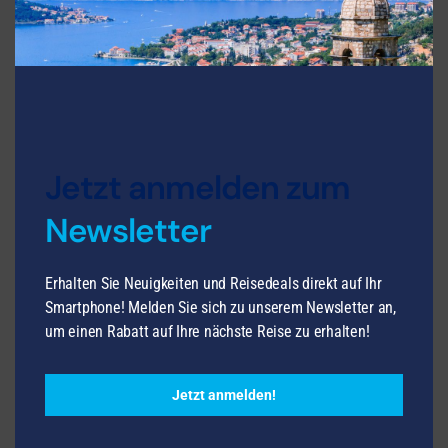
Fluss-Kreuzfahrt
Jetzt anmelden zum
Newsletter
Erhalten Sie Neuigkeiten und Reisedeals direkt auf Ihr
VIVA Cruises EUR
Smartphone! Melden Sie sich zu unserem Newsletter an,
6 Nächte - Zwischen Weinbergen und
um einen Rabatt auf Ihre nächste Reise zu erhalten!
Metropolen
Mosel, Rhein
ab Sa. 15.08.26
Jetzt anmelden!
7 Tage
All Inclusive