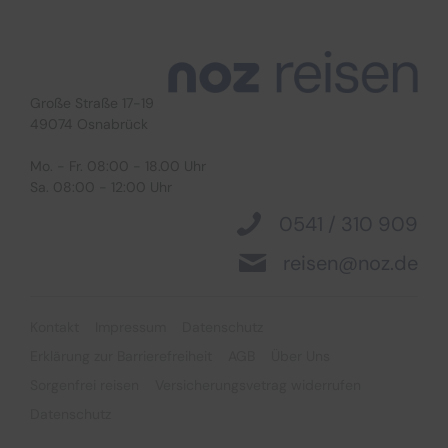
Große Straße 17-19
Suchen & Buchen
49074 Osnabrück
Mo. - Fr. 08:00 - 18.00 Uhr
Sa. 08:00 - 12:00 Uhr
0541 / 310 909
reisen@noz.de
Bus
Reiseart
Eigenanreise
Deutschland
Kontakt
Impressum
Datenschutz
Flug
Europa
Erklärung zur Barrierefreiheit
AGB
Über Uns
Zielgebiet
Schiff
Weltweit
Sorgenfrei reisen
Versicherungsvetrag widerrufen
Datenschutz
Suchen