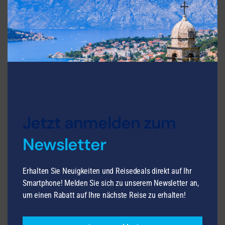
Mallorca für Alleinreisende - Atemberaubende
Natur und malerische Dörfer
Fluganreise ab Berlin Brandenburg, Düsseldorf und
Hamburg
Reise-Highlights:
7 Übernachtungen inkl. Halbpension im 4-Sterne-
Jetzt anmelden zum
Hotel BG Caballero
Reise speziell für Alleinreisende
Newsletter
Umfangreiches Ausflugsprogramm bereits inkl.
ab So. 08.11.26
Erhalten Sie Neuigkeiten und Reisedeals direkt auf Ihr
Smartphone! Melden Sie sich zu unserem Newsletter an,
8 Tage - Laut Programm
um einen Rabatt auf Ihre nächste Reise zu erhalten!
1.689 €
schon ab
p.P.