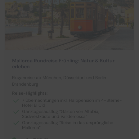
Kulturreisen
Hochseekreuzfahrten
Kurzurlaub
Mein Schiff Kombireisen
Musicalreisen
Mein Schiff Kreuzfahrten
Nord- & Ostsee
Rhein Kreuzfahrten
Mallorca Rundreise Frühling: Natur & Kultur
Städtereisen
Mosel-Kreuzfahrten
erleben
Reiseziele entdecken
Fluganreise ab München, Düsseldorf und Berlin
Brandenburg
Reise-Highlights:
7 Übernachtungen inkl. Halbpension im 4-Sterne-
Hotel El Cid
Ganztagesausflug “Gärten von Alfabia,
Südwestküste und Valldemossa”
Ganztagesausflug “Reise in das ursprüngliche
Mallorca”