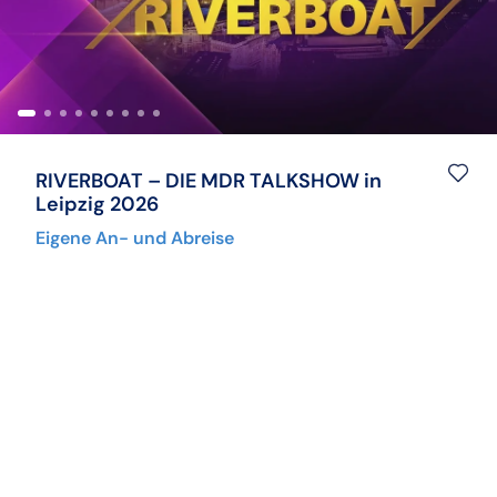
Kulturreisen
Hochseekreuzfahrten
Kurzurlaub
Mein Schiff Kombireisen
Musicalreisen
Mein Schiff Kreuzfahrten
RIVERBOAT – DIE MDR TALKSHOW in
Nord- & Ostsee
Rhein Kreuzfahrten
Leipzig 2026
Städtereisen
Mosel-Kreuzfahrten
Eigene An- und Abreise
Reiseziele entdecken