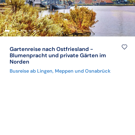
Kulturreisen
Hochseekreuzfahrten
Kurzurlaub
Mein Schiff Kombireisen
Musicalreisen
Mein Schiff Kreuzfahrten
Gartenreise nach Ostfriesland -
Nord- & Ostsee
Rhein Kreuzfahrten
Blumenpracht und private Gärten im
Norden
Städtereisen
Mosel-Kreuzfahrten
Busreise ab Lingen, Meppen und Osnabrück
Reiseziele entdecken