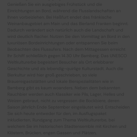
Genießen Sie ein ausgiebiges Frühstück und die
Einrichtungen an Bord, während die Flusslandschaften an
Ihnen vorbeiziehen. Bei Haßfurt endet das fränkische
Weinanbaugebiet am Main und das Bierland Franken beginnt.
Dadurch verändert sich natürlich auch die Landschaft und
wird deutlich flacher. Nutzen Sie den Vormittag an Bord in den
luxuriösen Bordeinrichtungen oder entspannen Sie beim
Beobachten des Flussufers. Nach dem Mittagessen erreicht
Ihr Schiff schließlich gegen 14.30 Uhr Bamberg. Das UNESCO
Weltkulturerbe begeistert Besucher als Ort erlebbarer
Geschichte und als lebendig-quirlige Kulturstadt. Auch die
Bierkultur wird hier groß geschrieben, so viele
Brauereigaststätten und lokale Bierspezialitäten wie in
Bamberg gibt es kaum woanders. Neben dem bekannten
Rauchbier werden auch Klassiker wie Pils, Lager, Helles und
Weizen gebraut, nicht zu vergessen die Bockbiere, deren
Saison jährlich Ende September eingeläutet wird. Entscheiden
Sie sich heute entweder für den, im Ausflugspaket
inkludierten, Rundgang zum Thema Weltkulturerbe, bei
welchem Sie im historischen Stadtensemble mit Kirchen und
Klöstern, Brücken, engen Gassen und Plätzen,