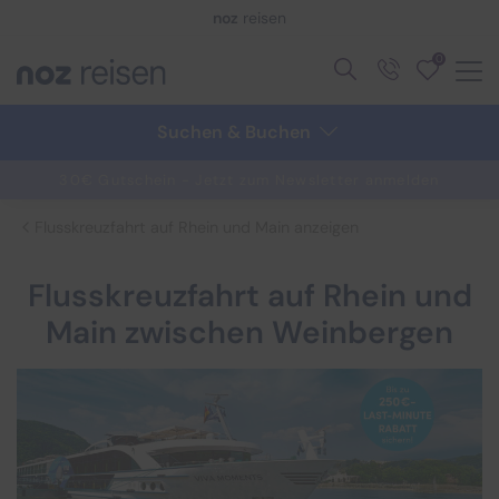
noz
reisen
0
Zurück
Zurück
Suchen & Buchen
Reisethemen anzeigen
Schiffsreisen anzeigen
30€ Gutschein - Jetzt zum Newsletter anmelden
Flusskreuzfahrt auf Rhein und Main anzeigen
Aktivreisen
Alle Schiffsreisen
Flusskreuzfahrt auf Rhein und
Advents- & Silvesterreisen
Reedereien
Main zwischen Weinbergen
Alleinreisende
Aktuelle Schiffsangebote
Eventreisen
Adventskreuzfahrten
Hamburg Elbphilharmonie
AIDA Cruises
Klassische Konzerte
Flusskreuzfahrten