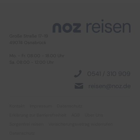
Große Straße 17-19
49074 Osnabrück
Suchen & Buchen
Mo. - Fr. 08:00 - 18.00 Uhr
Sa. 08:00 - 12:00 Uhr
0541 / 310 909
reisen@noz.de
Bus
Reiseart
Eigenanreise
Deutschland
Kontakt
Impressum
Datenschutz
Flug
Europa
Erklärung zur Barrierefreiheit
AGB
Über Uns
Zielgebiet
Schiff
Weltweit
Sorgenfrei reisen
Versicherungsvetrag widerrufen
Datenschutz
Suchen