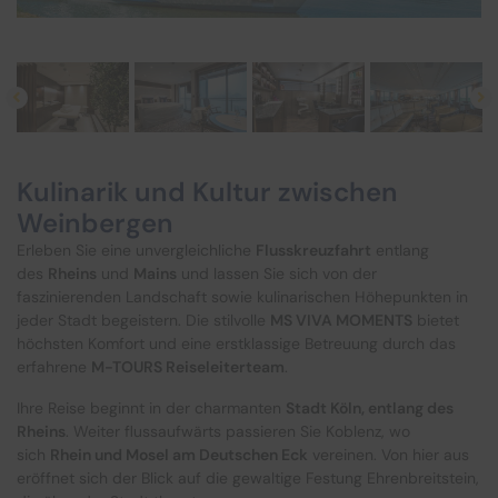
Kulturreisen
Hochseekreuzfahrten
Kurzurlaub
Mein Schiff Kombireisen
Musicalreisen
Mein Schiff Kreuzfahrten
Nord- & Ostsee
Rhein Kreuzfahrten
Kulinarik und Kultur zwischen
Weinbergen
Städtereisen
Mosel-Kreuzfahrten
Erleben Sie eine unvergleichliche
Flusskreuzfahrt
entlang
des
Rheins
und
Mains
und lassen Sie sich von der
Reiseziele entdecken
faszinierenden Landschaft sowie kulinarischen Höhepunkten in
jeder Stadt begeistern. Die stilvolle
MS VIVA MOMENTS
bietet
höchsten Komfort und eine erstklassige Betreuung durch das
erfahrene
M-TOURS Reiseleiterteam
.
Ihre Reise beginnt in der charmanten
Stadt Köln, entlang des
Rheins
. Weiter flussaufwärts passieren Sie Koblenz, wo
sich
Rhein und Mosel am Deutschen Eck
vereinen. Von hier aus
eröffnet sich der Blick auf die gewaltige Festung Ehrenbreitstein,