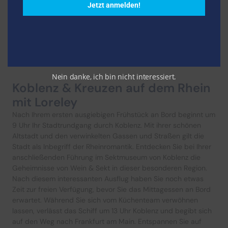
Jetzt anmelden!
Nein danke, ich bin nicht interessiert.
Koblenz & Kreuzen auf dem Rhein
mit Loreley
Nach Ihrem ersten ausgiebigen Frühstück an Bord beginnt um
9 Uhr Ihr Stadtrundgang durch Koblenz. Mit ihrer schönen
Altstadt und den verwinkelten Gassen und Straßen gilt die
Stadt als Inbegriff der Rheinromantik. Entdecken Sie bei Ihrer
anschließenden Führung im Sektmuseum von Koblenz die
Geheimnisse von Wein & Sekt in dieser besonderen Region.
Nach diesem interessanten Ausflug haben Sie noch etwas
Zeit zur freien Verfügung, bevor Sie das Mittagessen an Bord
erwartet. Während Sie sich vom Küchenteam verwöhnen
lassen, verlässt das Schiff um 13 Uhr Koblenz und begibt sich
auf den Weg nach Frankfurt am Main. Entspannen Sie auf