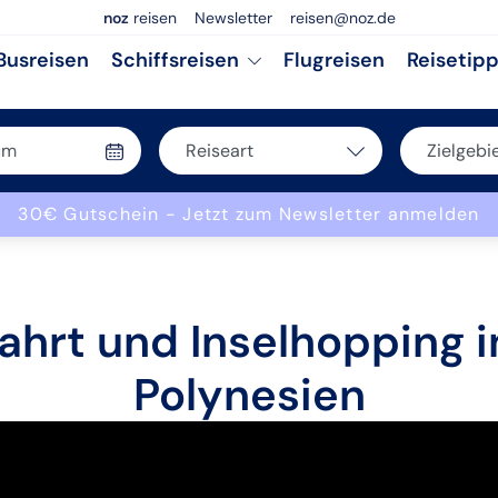
noz
reisen
Newsletter
reisen@noz.de
Busreisen
Schiffsreisen
Flugreisen
Reisetip
Reiseart
Zielgebi
Bus
Deuts
30€ Gutschein - Jetzt zum Newsletter anmelden
Eigenanreise
Europ
Flug
Weltw
Schiff
ahrt und Inselhopping i
Polynesien