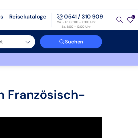
ps
Reisekataloge
0541 / 310 909
0
Mo. - Fr. 08:00 - 18:00 Uhr
Sa. 8:00 - 12:00 Uhr
et
Suchen
chland
a
eit
n Französisch-